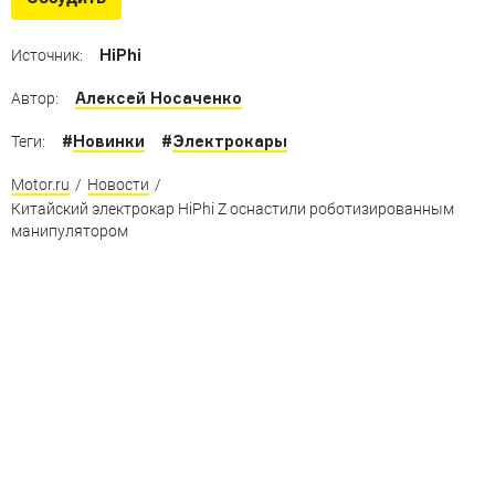
бестселлерам из Европы, США и Японии
HiPhi
Источник:
Алексей Носаченко
Автор:
#
Новинки
#
Электрокары
Теги:
Motor.ru
/
Новости
/
Китайский электрокар HiPhi Z оснастили роботизированным
манипулятором