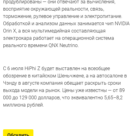
продублированы — они отвечают за вычисления,
восприятие окружающей реальности, связь,
торможение, рулевое управление и электропитание.
Обработкой и анализом данных занимается чип NVIDIA
Orin X, а вся мультимедийная составляющая
электрокара работает на операционной система
реального времени QNX Neutrino.
С 6 июля HiPhi Z будет выставлен на всеобщее
обозрение в китайском Шеньчжене, а на автосалоне в
Чэнду в августе компания обещает раскрыть сроки
выхода модели на рынок. Цены уже известны — от 89
000 до 129 000 долларов, что эквивалентно 5,65–8,2
миллиона рублей.
Вместо Maybach и Land Cruiser
Топ-10 «китайцев», которые способны прийти на смену
Обсудить