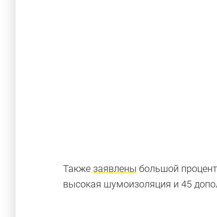
Очень досту
Также
заявлены
большой процент 
высокая шумоизоляция и 45 допол
Доступные модели для разных стран (но не 