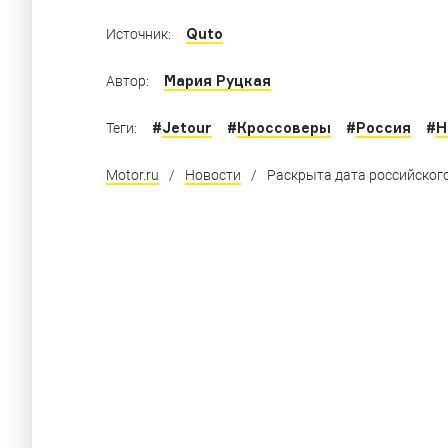
Quto
Источник:
Мария Руцкая
Автор:
#
Jetour
#
Кроссоверы
#
Россия
#
Н
Теги:
Motor.ru
/
Новости
/
Раскрыта дата российского