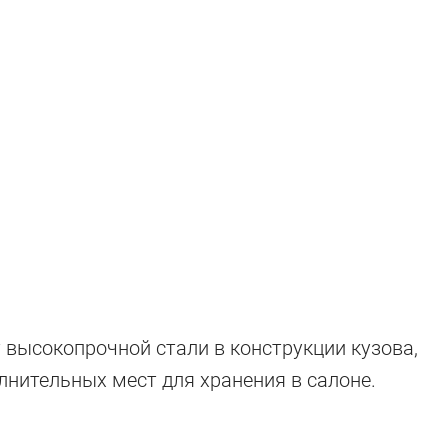
пные кроссове
высокопрочной стали в конструкции кузова,
нительных мест для хранения в салоне.
для России)