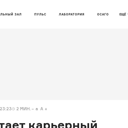
АЛЬНЫЙ ЗАЛ
ПУЛЬС
ЛАБОРАТОРИЯ
ОСАГО
ЕЩЁ
23:23
2
МИН.
a
A
тает карьерный