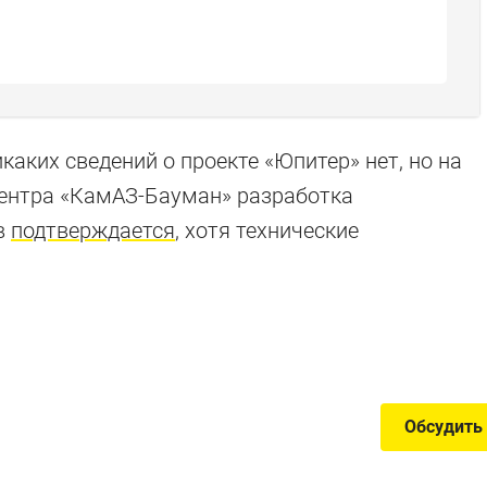
аких сведений о проекте «Юпитер» нет, но на
центра «КамАЗ-Бауман» разработка
в
подтверждается
, хотя технические
ед КАМАЗа
та? История главных побед в картинках
Обсудить