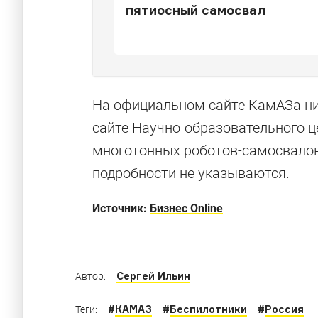
пятиосный самосвал
На официальном сайте КамАЗа ник
сайте Научно-образовательного 
многотонных роботов-самосвало
История поб
подробности не указываются.
Как КАМАЗ стал звездой мирового автоспор
Источник:
Бизнес Online
Сергей Ильин
Автор:
#
КАМАЗ
#
Беспилотники
#
Россия
Теги: