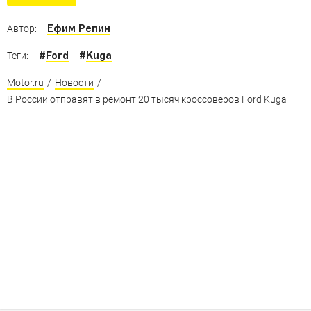
причины отзывных кампаний
Ефим Репин
Автор:
#
Ford
#
Kuga
Теги:
Motor.ru
/
Новости
/
В России отправят в ремонт 20 тысяч кроссоверов Ford Kuga