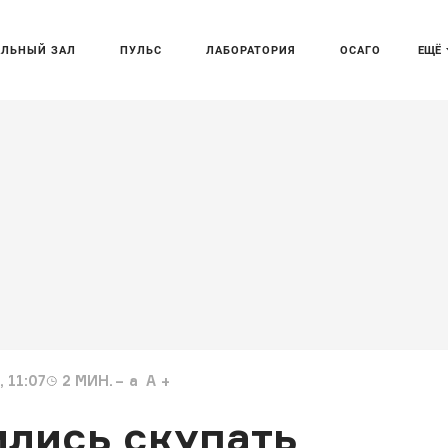
АЛЬНЫЙ ЗАЛ
ПУЛЬС
ЛАБОРАТОРИЯ
ОСАГО
ЕЩЁ
 11:07
2
МИН.
a
A
ились скупать