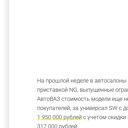
На прошлой неделе в автосалоны
приставкой NG, выпущенные огра
АвтоВАЗ стоимость модели еще не
Антикризисн
покупателей, за универсал SW с
1 950 000 рублей
с учетом скидки 
317 000 рублей.
Доступные российские машины, которые сб