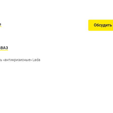
е
Обсудить
оВАЗ
ть «антикризисные» Lada