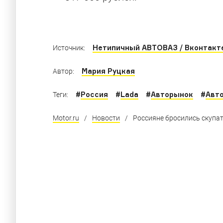
Нетипичный АВТОВАЗ / Вконтакт
Источник:
Мария Руцкая
Автор:
#
Россия
#
Lada
#
Авторынок
#
Авт
Теги:
Motor.ru
/
Новости
/
Россияне бросились скупа