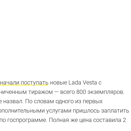
начали поступать
новые Lada Vesta с
ниченным тиражом — всего 800 экземпляров.
 назвал. По словам одного из первых
ые автомобили
 дополнительными услугами пришлось заплатить
по госпрограмме. Полная же цена составила 2
росили «лишнее» оснащение