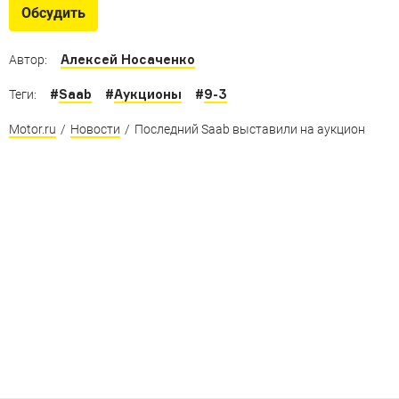
стал серийным
Обсудить
EV-1 — концептуальный спорткар из времен, когда
Saab был молод и полон сил
Алексей Носаченко
Автор:
#
Saab
#
Аукционы
#
9-3
Теги:
Motor.ru
/
Новости
/
Последний Saab выставили на аукцион