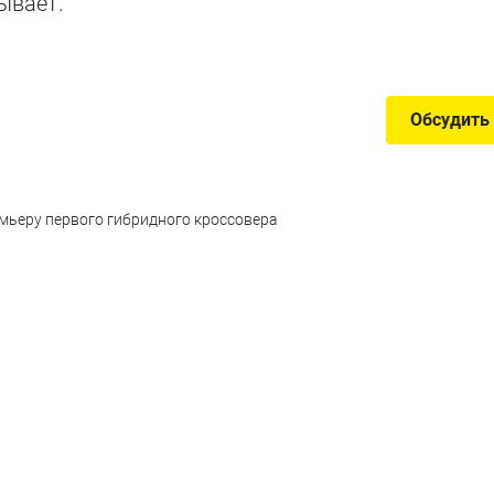
ывает.
льянского бренда
Обсудить
мьеру первого гибридного кроссовера