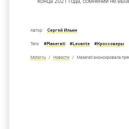
конца 2021 года, сомнений не выз
С него начнётся новая глава в истории ита
Сергей Ильин
Автор:
#
Maserati
#
Levante
#
Кроссоверы
Теги:
Motor.ru
/
Новости
/
Maserati анонсировала пре