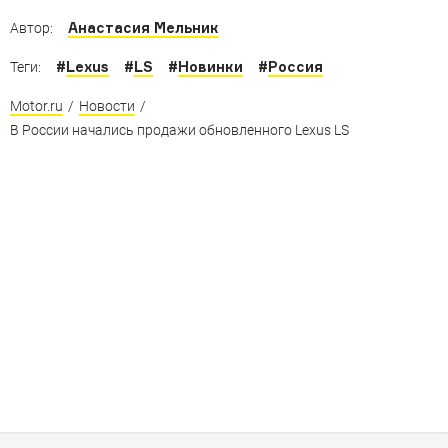
«Инфинити» продаются в Японии
Анастасия Мельник
Автор:
#
Lexus
#
LS
#
Новинки
#
Россия
Теги:
Motor.ru
/
Новости
/
В России начались продажи обновленного Lexus LS