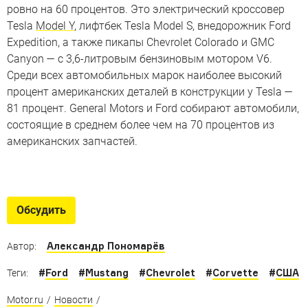
ровно на 60 процентов. Это электрический кроссовер
Tesla
Model Y
, лифтбек Tesla Model S, внедорожник Ford
Expedition, а также пикапы Chevrolet Colorado и GMC
Canyon — с 3,6-литровым бензиновым мотором V6.
Среди всех автомобильных марок наиболее высокий
процент американских деталей в конструкции у Tesla —
81 процент. General Motors и Ford собирают автомобили,
состоящие в среднем более чем на 70 процентов из
американских запчастей.
Эволюция масл-каров
Как изменились самые мускулистые автомобили за 50
Обсудить
лет
Александр Пономарёв
Автор:
#
Ford
#
Mustang
#
Chevrolet
#
Corvette
#
США
Теги:
Motor.ru
/
Новости
/