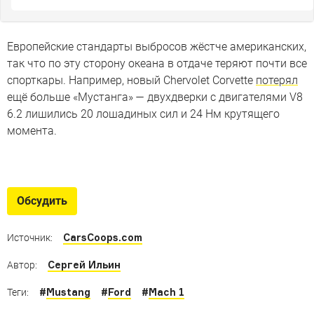
Европейские стандарты выбросов жёстче американских,
так что по эту сторону океана в отдаче теряют почти все
спорткары. Например, новый Chervolet Corvette
потерял
ещё больше «Мустанга» — двухдверки с двигателями V8
6.2 лишились 20 лошадиных сил и 24 Нм крутящего
момента.
McLaren M81: единорог среди
Мустангов
Обсудить
Ford Mustang третьего поколения, который любил
повороты
CarsCoops.com
Источник:
Сергей Ильин
Автор:
#
Mustang
#
Ford
#
Mach 1
Теги: