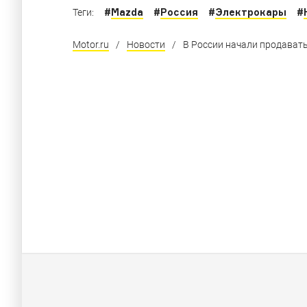
#
Mazda
#
Россия
#
Электрокары
#
Теги:
Motor.ru
/
Новости
/
В России начали продават