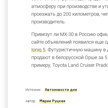
атмосферу при производстве и ут
проезжать до 200 километров, че
производитель.
Привезут ли MX-30 в Россию офиц
сайте объявлений появился еще о
Электрокары
Ioniq 5
. Футуристичную машину в
продают в белорусской Орше за 5 
примеру, Toyota Land Cruiser Prado
Какие электромобили продаются в России 
Автоновости дня
Источник:
Мария Руцкая
Автор: