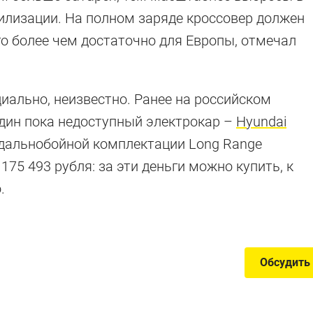
илизации. На полном заряде кроссовер должен
го более чем достаточно для Европы, отмечал
иально, неизвестно. Ранее на российском
дин пока недоступный электрокар –
Hyundai
 для России
 дальнобойной комплектации Long Range
175 493 рубля: за эти деньги можно купить, к
.
официально
Обсудить