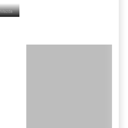
©
Mazda