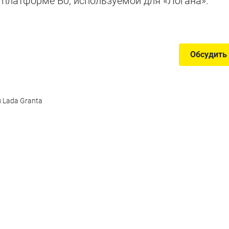
платформе B0, используемой для «Логана».
50 литров и больше
Обсудить
 Lada Granta