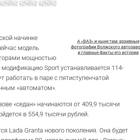
ской начинке
А «ВАЗ» и ныне там: архивные
Сейчас модель
фотографии Волжского автозав
и главные факты его истории
оторами мощностью
» модификацию Sport устанавливается 114-
ут работать в паре с пятиступенчатой
онным «автоматом».
ступных машин
ове «седан» начинаются от 409,9 тысячи
йдется в 554,9 тысячи рублей.
 багажниками
тся Lada Granta нового поколения. Она будет