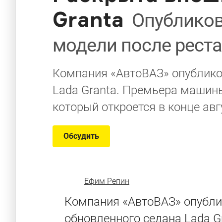
Granta
Опублико
модели после рест
Компания «АвтоВАЗ» опублико
Lada Granta. Премьера машин
который откроется в конце авг
Обсудить
Ефим Репин
Компания «АвтоВАЗ» опубли
обновленного седана
Lada G