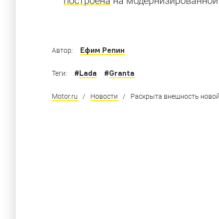
построена
на модернизированной 
Самые дешевые автомобили с багажником 4
Ефим Репин
Автор:
#
Lada
#
Granta
Теги:
Motor.ru
/
Новости
/
Раскрыта внешность новой