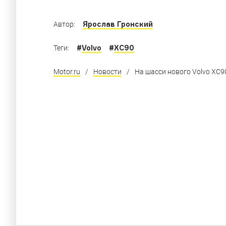
Ярослав Гронский
Автор:
#
Volvo
#
XC90
Теги:
Motor.ru
/
Новости
/
На шасси нового Volvo XC9