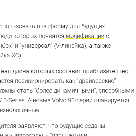
использовать платформу для будущих
 среди которых появятся
модификации
с
чбек" и "универсал" (V-линейка), а также
йка XC).
тная длина которых составит приблизительно
ается позиционировать как "драйверские"
лжны стать "более динамичными", способными
-Series. А новые Volvo 90-серии планируется
технологичные.
ителя заявляют, что будущие седаны
ки и универсалы – "изящными и