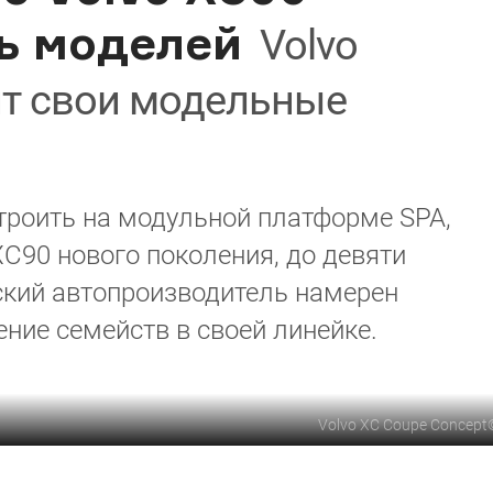
ть моделей
Volvo
ит свои модельные
троить на модульной платформе SPA,
XC90 нового поколения, до девяти
ский автопроизводитель намерен
ение семейств в своей линейке.
Volvo XC Coupe Concept