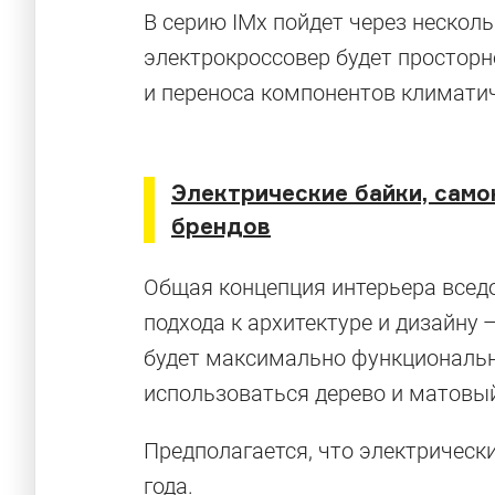
В серию IMx пойдет через несколь
электрокроссовер будет просторне
и переноса компонентов климати
Электрические байки, само
брендов
Общая концепция интерьера всед
подхода к архитектуре и дизайну
будет максимально функциональн
Электрокары
использоваться дерево и матовый
Предполагается, что электрически
действитель
года.