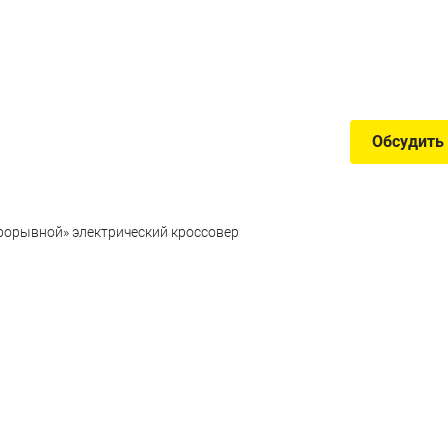
запасом хода
Обсудить
прорывной» электрический кроссовер