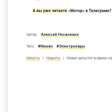
Машины на электротяге с самым большим 
А вы уже читаете
«Мотор» в Телеграме
?
Алексей Носаченко
Автор:
#
Nissan
#
Электрокары
Теги:
Motor.ru
/
Новости
/
Nissan запустит в серию «