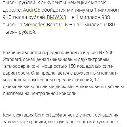
тысяч рублей. Конкуренты немецких марок
дороже:
Audi Q5
обойдется минимум в 1 миллион
915 тысяч рублей,
BMW X3
– в 1 миллион 938
тысяч, а
Mercedes-Benz GLK
– на 1 миллион 980
тысяч рублей.
Турбоверетено
Базовой является переднеприводная версия NX 200
Standard, оснащенная бензиновым двухлитровым
Фотографии кроссовера Lexus NX
"атмосферником" мощностью 150 лошадиных сил и
вариатором. Она предлагается с двухзонным климат-
контролем, подогревом передних сидений, 17-
дюймовыми колесными дисками, 8-дюймовым цветным
дисплеем на центральной консоли.
Комплектация Comfort добавляет в список оснащения
задние парктроники, светодиодные противотуманные