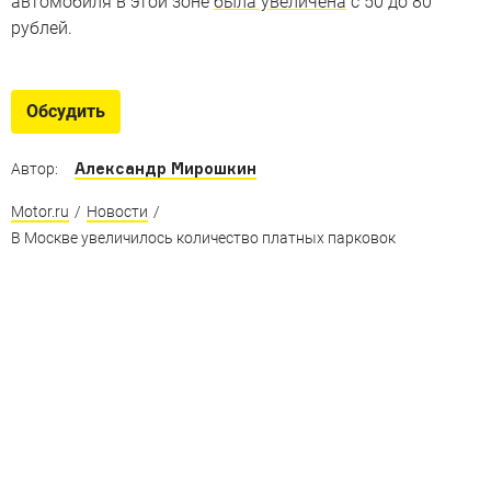
автомобиля в этой зоне
была увеличена
с 50 до 80
рублей.
Обсудить
Александр Мирошкин
Автор:
Motor.ru
/
Новости
/
В Москве увеличилось количество платных парковок