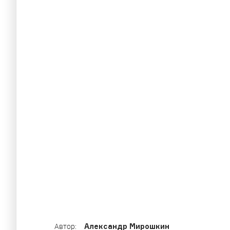
Нейминг Pors
Разбираемся в сложносочиненной иерархии 
Александр Мирошкин
Автор: