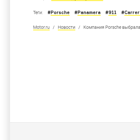
#
Porsche
#
Panamera
#
911
#
Carrer
Теги:
Motor.ru
/
Новости
/
Компания Porsche выбрала