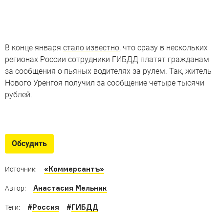
В конце января
стало известно
, что сразу в нескольких
регионах России сотрудники ГИБДД платят гражданам
за сообщения о пьяных водителях за рулем. Так, житель
Нового Уренгоя получил за сообщение четыре тысячи
рублей.
Эксклюзив на страже порядка
Необычные автомобили полиции, ГИБДД и других
Обсудить
спецслужб России
«Коммерсантъ»
Источник:
Анастасия Мельник
Автор:
#
Россия
#
ГИБДД
Теги: