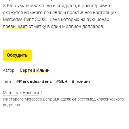
S-Klub умалчивают, но и спидстер, и родстер явно
окажутся намного дешевле и практичнее настоящих
Mercedes-Benz 300SL, цена которых на аукционах
превышает
отметку в один миллион долларов.
Классические Mercedes-Benz в
Москве
Обсудить
Российский клуб владельцев Mercedes-Benz закрывает
сезон
Сергей Ильин
Автор:
#
Mercedes-Benz
#
SLK
#
Тюнинг
Теги:
Motor.ru
/
Новости
/
Из старого Mercedes-Benz SLK сделают рестомод классического
родстера