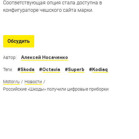
Соответствующая опция стала доступна в
конфигураторе чешского сайта марки.
Эволюция дисплеев
Эволюция автомобильных дисплеев: как это было
Обсудить
Алексей Носаченко
Автор:
#
Skoda
#
Octavia
#
Superb
#
Kodiaq
Теги:
Motor.ru
/
Новости
/
Российские «Шкоды» получили цифровые приборки