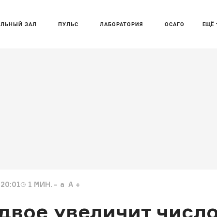
АЛЬНЫЙ ЗАЛ
ПУЛЬС
ЛАБОРАТОРИЯ
ОСАГО
ЕЩЁ
 20:01
1
МИН.
a
A
вдвое увеличит числ