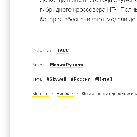
гибридного кроссовера HT-i. Полн
Компактные электрокары, роскошные минив
батарея обеспечивают модели до 
Поднебесной
ТАСС
Источник:
Мария Руцкая
Автор:
#
Skywell
#
Россия
#
Китай
Теги:
Motor.ru
/
Новости
/
Skywell почти вдвое увели