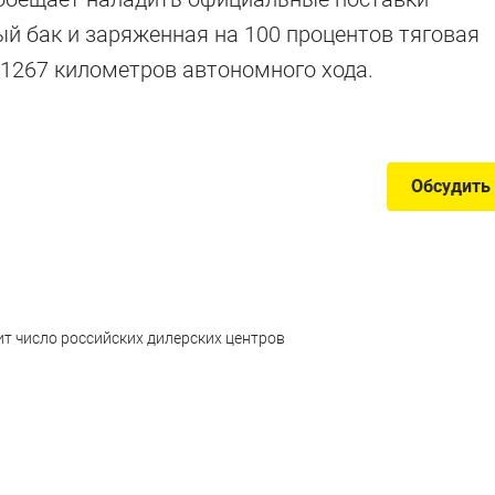
ый бак и заряженная на 100 процентов тяговая
эны, рамные внедорожники и другие новинки из
1267 километров автономного хода.
Обсудить
чит число российских дилерских центров