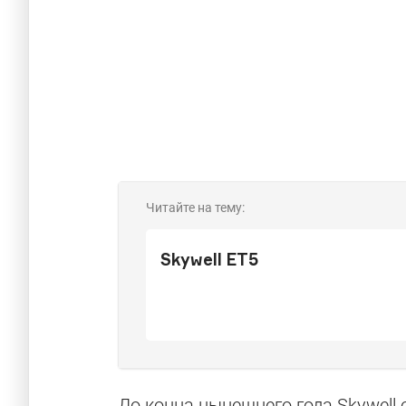
Читайте на тему:
Skywell ET5
Новые «кита
До конца нынешнего года Skywell