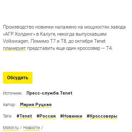
Производство новинки налажено на мощностях завода
«АГР Холдинг» в Калуге, некогда выпускавшем
Volkswagen. Помимо T7 и T8, до октября Tenet
планирует
представить еще один кроссовер — T4.
Где крутой тюнинг «китайцев»?
Кажется, радикальными доработками китайских
Обсудить
машин занимаются только мастера фотошопа
Пресс-служба Tenet
Источник:
Мария Руцкая
Автор:
#
Tenet
#
Россия
#
Новинки
#
Кроссоверы
Теги:
Motor.ru
/
Новости
/