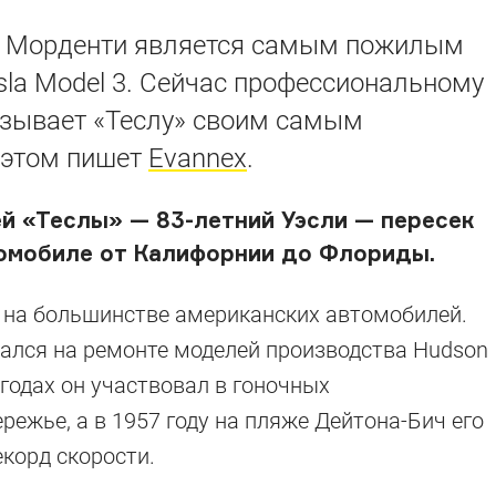
т Морденти является самым пожилым
la Model 3. Сейчас профессиональному
называет «Теслу» своим самым
 этом пишет
Evannex
.
й «Теслы» — 83-летний Уэсли — пересек
томобиле от Калифорнии до Флориды.
 на большинстве американских автомобилей.
ался на ремонте моделей производства Hudson
 годах он участвовал в гоночных
ежье, а в 1957 году на пляже Дейтона-Бич его
екорд скорости.