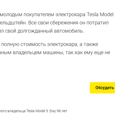
 молодым покупателем электрокара Tesla Model
ельдштейн. Все свои сбережения он потратил
, которые уеду
учил свой долгожданный автомобиль.
но далеко
л полную стоимость электрокара, а также
вным владельцем машины, так как ему еще не
запасом хода
Обсудить
го владельца Tesla Model 3. Ему 96 лет