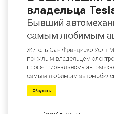
владельца Tesla
Бывший автомехани
самым любимым а
Житель Сан-Франциско Уолт М
пожилым владельцем электрок
профессиональному автомехани
самым любимым автомобилем.
Обсудить
Алексей Носаченко