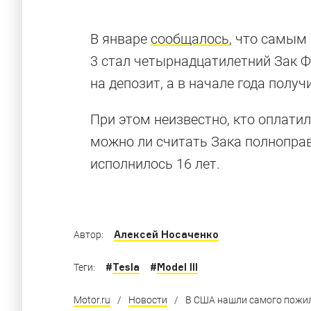
В январе
сообщалось
, что самым
3 стал четырнадцатилетний Зак Ф
Электрокары
на депозит, а в начале года пол
действитель
При этом неизвестно, кто оплати
можно ли считать Зака полнопра
исполнилось 16 лет.
Машины на электротяге с самым большим 
Алексей Носаченко
Автор:
#
Tesla
#
Model III
Теги:
Motor.ru
/
Новости
/
В США нашли самого пожило