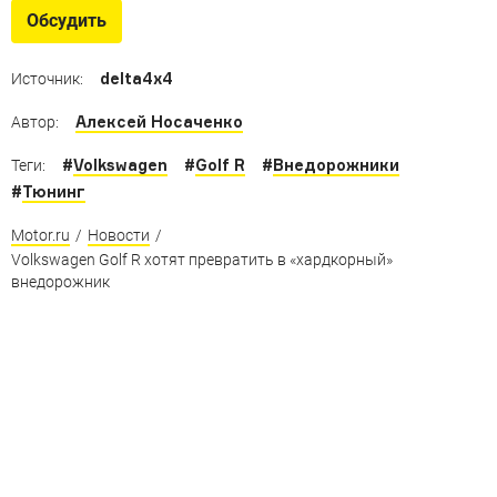
Неожиданные творения знаменитых тюнинг-ателье
Обсудить
delta4x4
Источник:
Алексей Носаченко
Автор:
#
Volkswagen
#
Golf R
#
Внедорожники
Теги:
#
Тюнинг
Motor.ru
/
Новости
/
Volkswagen Golf R хотят превратить в «хардкорный»
внедорожник