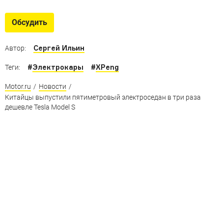
Отвезу за 500
Электрические автомобили с самым большим
Обсудить
запасом хода
Сергей Ильин
Автор:
#
Электрокары
#
XPeng
Теги:
Motor.ru
/
Новости
/
Китайцы выпустили пятиметровый электроседан в три раза
дешевле Tesla Model S