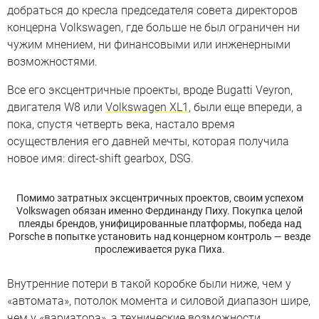
добраться до кресла председателя совета директоров
концерна Volkswagen, где больше не был ограничен ни
чужим мнением, ни финансовыми или инженерными
возможностями.
Все его эксцентричные проекты, вроде Bugatti Veyron,
двигателя W8 или
Volkswagen XL1
, были еще впереди, а
пока, спустя четверть века, настало время
осуществления его давней мечты, которая получила
новое имя: direct-shift gearbox, DSG.
Помимо затратных эксцентричных проектов, своим успехом
Volkswagen обязан именно Фердинанду Пиху. Покупка целой
плеяды брендов, унифицированные платформы, победа над
Porsche в попытке установить над концерном контроль — везде
прослеживается рука Пиха.
Внутренние потери в такой коробке были ниже, чем у
«автомата», потолок момента и силовой диапазон шире,
чем у «вариатора», а технические возможности