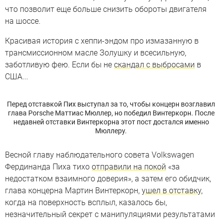
что позволит еще больше снизить обороты двигателя
на шоссе.
Красивая история с хеппи-эндом про измазанную в
трансмиссионном масле Золушку и всесильную,
заботливую фею. Если бы не
скандал с выбросами
в
США...
Перед отставкой Пих выступал за то, чтобы концерн возглавил
глава Porsche Маттиас Мюллер, но победил Винтеркорн. После
недавней отставки Винтеркорна этот пост достался именно
Мюллеру.
Весной главу наблюдательного совета Volkswagen
Фердинанда Пиха тихо
отправили на покой
«за
недостатком взаимного доверия», а затем его обидчик,
глава концерна Мартин Винтеркорн,
ушел в отставку
,
когда на поверхность всплыл, казалось бы,
незначительный секрет с манипуляциями результатами