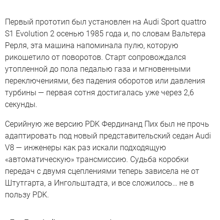
Первый прототип был установлен на Audi Sport quattro
S1 Evolution 2 осенью 1985 года и, по словам Вальтера
Рерля, эта машина напоминала пулю, которую
рикошетило от поворотов. Старт сопровождался
утопленной до пола педалью газа и мгновенными
переключениями, без падения оборотов или давления
турбины — первая сотня достигалась уже через 2,6
секунды.
Серийную же версию PDK Фердинанд Пих был не прочь
адаптировать под новый представительский седан Audi
V8 — инженеры как раз искали подходящую
«автоматическую» трансмиссию. Судьба коробки
передач с двумя сцеплениями теперь зависела не от
Штутгарта, а Ингольштадта, и все сложилось… не в
пользу PDK.