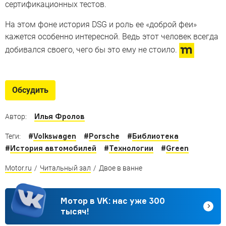
сертификационных тестов.
На этом фоне история DSG и роль ее «доброй феи»
кажется особенно интересной. Ведь этот человек всегда
добивался своего, чего бы это ему не стоило.
Обсудить
Илья Фролов
Автор:
#
Volkswagen
#
Porsche
#
Библиотека
Теги:
#
История автомобилей
#
Технологии
#
Green
Motor.ru
/
Читальный зал
/
Двое в ванне
Мотор в VK: нас уже 300
тысяч!