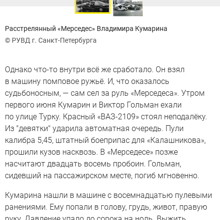
Расстрелянный «Мерседес» Владимира Кумарина
© РУВД г. Санкт-Петербурга
Однако что-то внутри всё же сработало. Он взял
в машину помповое ружьё. И, что оказалось
судьбоносным, — сам сел за руль «Мерседеса». Утром
первого июня Кумарин и Виктор Гольман ехали
по улице Турку. Красный «ВАЗ-2109» стоял неподалёку.
Из "девятки" ударила автоматная очередь. Пули
калибра 5,45, штатный боеприпас для «Калашникова»,
прошили кузов насквозь. В «Мерседесе» позже
насчитают двадцать восемь пробоин. Гольман,
сидевший на пассажирском месте, погиб мгновенно.
Кумарина нашли в машине с восемнадцатью пулевыми
ранениями. Ему попали в голову, грудь, живот, правую
руку. Давление упало до сорока на ноль. Выжить