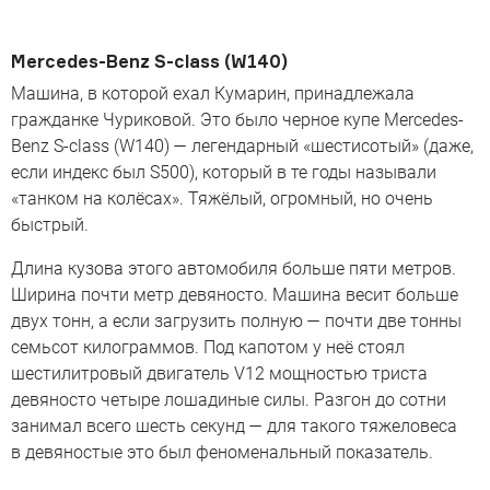
Mercedes-Benz S-class (W140)
Машина, в которой ехал Кумарин, принадлежала
гражданке Чуриковой. Это было черное купе Mercedes-
Benz S-class (W140) — легендарный «шестисотый» (даже,
если индекс был S500), который в те годы называли
«танком на колёсах». Тяжёлый, огромный, но очень
быстрый.
Длина кузова этого автомобиля больше пяти метров.
Ширина почти метр девяносто. Машина весит больше
двух тонн, а если загрузить полную — почти две тонны
семьсот килограммов. Под капотом у неё стоял
шестилитровый двигатель V12 мощностью триста
девяносто четыре лошадиные силы. Разгон до сотни
занимал всего шесть секунд — для такого тяжеловеса
в девяностые это был феноменальный показатель.