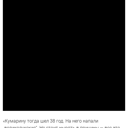
«Кумарину тогда шел 38 год. На него напали
„великолукские“. Не стоит нырять в причины — все это