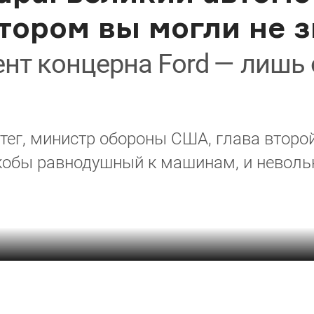
тором вы могли не з
т концерна Ford — лишь 
ег, министр обороны США, глава второ
обы равнодушный к машинам, и невольн