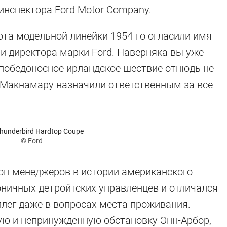
инспектора Ford Motor Company.
бюта модельной линейки 1954-го огласили имя
 и директора марки Ford. Наверняка вы уже
м победоносное ирландское шествие отнюдь не
 Макнамару назначили ответственным за все
Thunderbird Hardtop Coupe
© Ford
оп-менеджеров в истории американского
оничных детройтских управленцев и отличался
лег даже в вопросах места проживания.
ю и непринужденную обстановку Энн-Арбор,