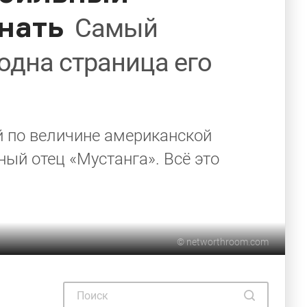
нать
Самый
одна страница его
й по величине американской
ый отец «Мустанга». Всё это
©
networthroom.com