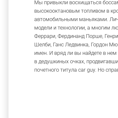
Мы привыкли восхищаться босса
высокооктановым топливом в кров
автомобильными маньяками. Ли
модели и технологии, а многим л
Феррари, Фердинанд Порше, Генри
Шелби, Ганс Ледвинка, Гордон Мю
имен. И вряд ли вы найдете в не
в дедушкиных очках, продвигавш
почетного титула car guy. Но спр