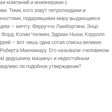
ми компаний и инженерами с
и. Теми, кого зовут петролхедами и
чностями, подарившими миру выдающиеся
юдям — мечту. Ферруччо Ламборгини, Энцо
 Форд, Колин Чэпмен, Эдриан Ньюи, Кэрролл
ррей — вот лишь одна сотая списка великих
м Роберта Макнамару. Его называли «человеком
им дедушкину машину» и недостойным
аведливо ли подобное утверждение?