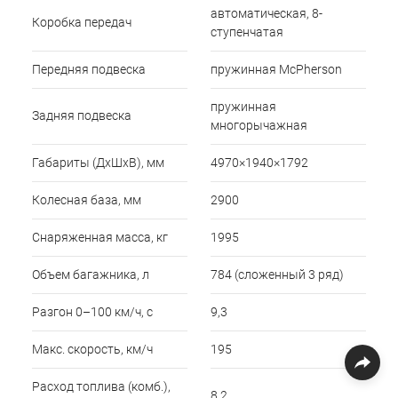
автоматическая, 8-
Коробка передач
ступенчатая
Передняя подвеска
пружинная McPherson
пружинная
Задняя подвеска
многорычажная
Габариты (ДхШхВ), мм
4970×1940×1792
Колесная база, мм
2900
Снаряженная масса, кг
1995
Объем багажника, л
784 (сложенный 3 ряд)
Разгон 0–100 км/ч, с
9,3
Макс. скорость, км/ч
195
Расход топлива (комб.),
8,2