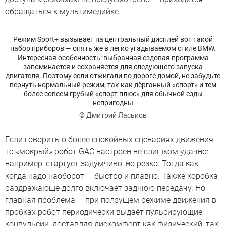
обращаться к мультимедийке.
Режим Sport+ вызывает на центральный дисплей вот такой
набор приборов — опять же в легко угадываемом стиле BMW.
Интересная особенность: выбранная ездовая программа
запоминается и сохраняется для следующего запуска
двигателя. Поэтому если отжигали по дороге домой, не забудьте
вернуть нормальный режим, так как дёрганный «спорт» и тем
более совсем грубый «спорт плюс» для обычной езды
непригодны
© Дмитрий Ласьков
Если говорить о более спокойных сценариях движения,
то «мокрый» робот GAC настроен не слишком удачно:
например, стартует задумчиво, но резко. Тогда как
когда надо наоборот — быстро и плавно. Также коробка
раздражающе долго включает заднюю передачу. Но
главная проблема — при ползущем режиме движения в
пробках робот периодически выдаёт пульсирующие
конвульсии, доставляя дискомфорт как физический, так