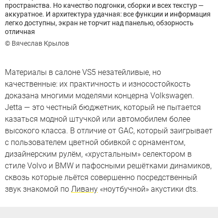
пространства. Но качество подгонки, сборки и всех текстур —
аккуратное. И архитектура удачная: все функции и информация
легко доступны, экран не торчит над панелью, обзорность
отличная
© Вячеслав Крылов
Материалы в салоне VS5 незатейливые, но
качественные: их практичность и износостойкость
доказана многими моделями концерна Volkswagen.
Jetta — это честный бюджетник, который не пытается
казаться модной штучкой или автомобилем более
высокого класса. В отличие от GAC, который заигрывает
с пользователем цветной обивкой с орнаментом,
дизайнерским рулём, «хрустальным» селектором в
стиле Volvo и BMW и пафосными решётками динамиков,
сквозь которые льётся совершенно посредственный
звук знакомой по
Ливану
«ноутбучной» акустики dts.