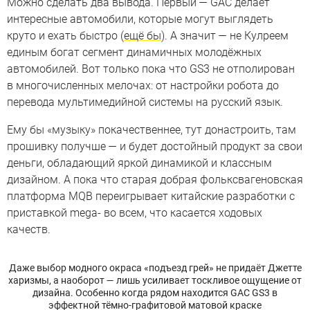
Можно сделать два вывода. Первый — GAC делает
интересные автомобили, которые могут выглядеть
круто и ехать быстро (
ещё бы
). А значит — не Кулреем
единым богат сегмент динамичных молодёжных
автомобилей. Вот только пока что GS3 не отполирован
в многочисленных мелочах: от настройки робота до
перевода мультимедийной системы на русский язык.
Ему бы «музыку» покачественнее, тут донастроить, там
прошивку получше — и будет достойный продукт за свои
деньги, обладающий яркой динамикой и классным
дизайном. А пока что старая добрая фольксвагеновская
платформа MQB переигрывает китайские разработки с
приставкой mega- во всем, что касается ходовых
качеств.
Даже выбор модного окраса «подъезд грей» не придаёт Джетте
харизмы, а наоборот — лишь усиливает тоскливое ощущение от
дизайна. Особенно когда рядом находится GAC GS3 в
эффектной тёмно-графитовой матовой краске