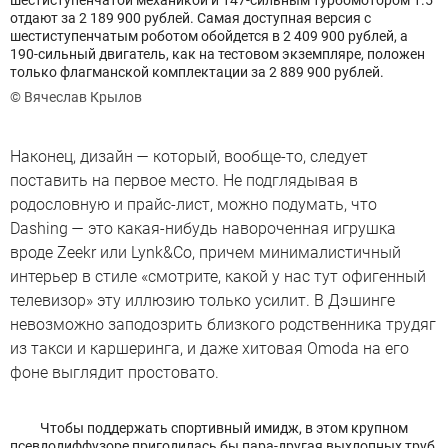
шестиступенчатой механикой и 147-сильным турбомотором 1.5
отдают за 2 189 900 рублей. Самая доступная версия с
шестиступенчатым роботом обойдется в 2 409 900 рублей, а
190-сильный двигатель, как на тестовом экземпляре, положен
только флагманской комплектации за 2 889 900 рублей.
© Вячеслав Крылов
Наконец, дизайн — который, вообще-то, следует
поставить на первое место. Не подглядывая в
родословную и прайс-лист, можно подумать, что
Dashing — это какая-нибудь навороченная игрушка
вроде Zeekr или Lynk&Co, причем минималистичный
интерьер в стиле «смотрите, какой у нас тут офигенный
телевизор» эту иллюзию только усилит. В Дэшинге
невозможно заподозрить близкого родственника трудяг
из такси и каршеринга, и даже хитовая Omoda на его
фоне выглядит простовато.
Чтобы поддержать спортивный имидж, в этом крупном
псевдодиффузоре пригодилась бы пара-другая выхлопных труб,