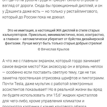
взгляд от дороги. Сюда бы проекционный дисплей, и он
у Дэшинга даже есть — но только у рестайлингового,
который до России пока не доехал.
Это не имитация, а настоящий ЖК-дисплей в стиле старых
калькуляторов. Прикольно, минималистично, ясно, контрастно,
а главное — автоматически уберегает от буйства дизайнерской
фантазии. Лучше могут быть только старые добрые стрелки!
© Вячеслав Крылов
А что же с главным экраном, который гордо занимает
самое видное место? Как аксессуар он и впрямь неплох
— особенно если поставить светлую тему, где не так
заметна простенькая отрисовка шрифтов и пиктограмм.
Почти Tesla, даже мультик с работой электронных
ассистентов показывает! Но в реальной жизни вы вряд
ли будете использовать эти 15,6“ жидких кристаллов
для чего-либо, кроме управления климатом и
просмотра картинки с камер кругового обзора.