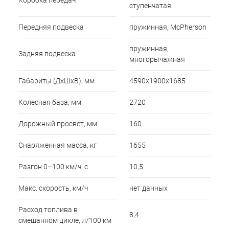
Коробка передач
ступенчатая
Передняя подвеска
пружинная, McPherson
пружинная,
Задняя подвеска
многорычажная
Габариты (ДхШхВ), мм
4590х1900х1685
Колесная база, мм
2720
Дорожный просвет, мм
160
Снаряженная масса, кг
1655
Разгон 0–100 км/ч, с
10,5
Макс. скорость, км/ч
нет данных
Расход топлива в
8,4
смешанном цикле, л/100 км