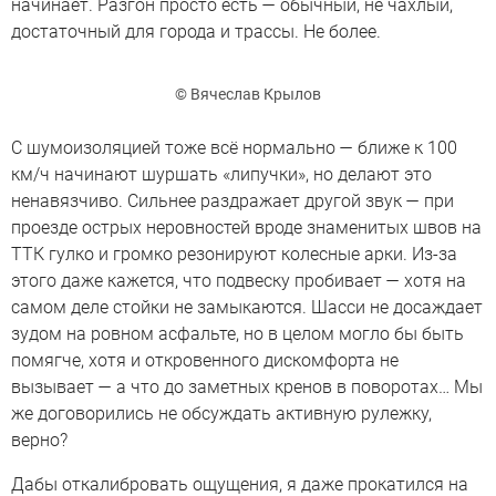
начинает. Разгон просто есть — обычный, не чахлый,
достаточный для города и трассы. Не более.
© Вячеслав Крылов
С шумоизоляцией тоже всё нормально — ближе к 100
км/ч начинают шуршать «липучки», но делают это
ненавязчиво. Сильнее раздражает другой звук — при
проезде острых неровностей вроде знаменитых швов на
ТТК гулко и громко резонируют колесные арки. Из-за
этого даже кажется, что подвеску пробивает — хотя на
самом деле стойки не замыкаются. Шасси не досаждает
зудом на ровном асфальте, но в целом могло бы быть
помягче, хотя и откровенного дискомфорта не
вызывает — а что до заметных кренов в поворотах… Мы
же договорились не обсуждать активную рулежку,
верно?
Дабы откалибровать ощущения, я даже прокатился на