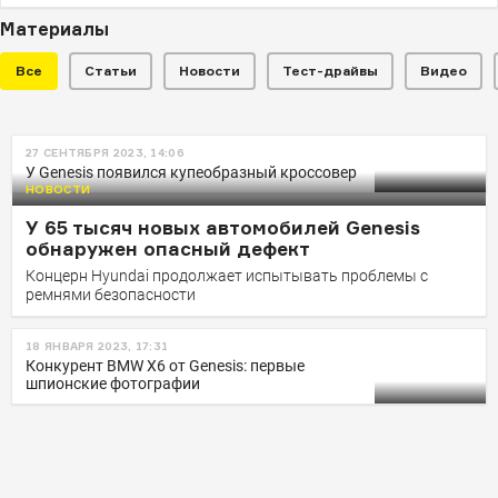
Материалы
Все
Статьи
Новости
Тест-драйвы
Видео
НОВОСТИ
27 СЕНТЯБРЯ 2023, 14:06
Genesis сделал эксклюзивный
У Genesis появился купеобразный кроссовер
GV80 One of One: опция станет
НОВОСТИ
«глобальной»
У 65 тысяч новых автомобилей Genesis
обнаружен опасный дефект
Программа персонализации действует с 2022 года, но
Концерн Hyundai продолжает испытывать проблемы с
пока в одном регионе
ремнями безопасности
18 ЯНВАРЯ 2023, 17:31
Конкурент BMW X6 от Genesis: первые
шпионские фотографии