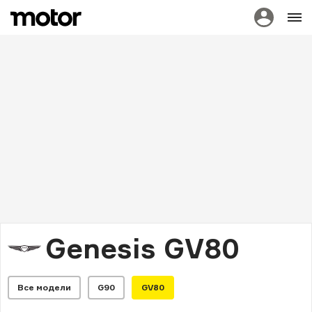
Genesis GV80
Все модели
G90
GV80