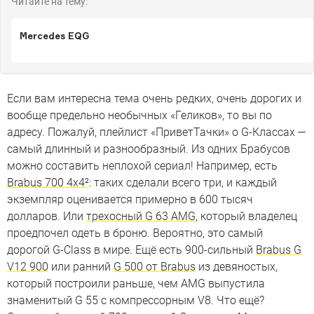
Читайте на тему:
Mercedes EQG
Если вам интересна тема очень редких, очень дорогих и
вообще предельно необычных «Геликов», то вы по
адресу. Пожалуй, плейлист «ПриветТачки» о G-Классах —
самый длинный и разнообразный. Из одних Брабусов
можно составить неплохой сериал! Например, есть
Brabus 700 4x4²
: таких сделали всего три, и каждый
экземпляр оценивается примерно в 600 тысяч
долларов. Или
трехосный G 63 AMG
, который владелец
проедпочел одеть в броню. Вероятно, это самый
дорогой G-Class в мире. Ещё есть 900-сильный
Brabus G
V12 900
или ранний
G 500 от Brabus
из девяностых,
который построили раньше, чем AMG выпустила
знаменитый G 55 с компрессорным V8. Что ещё?