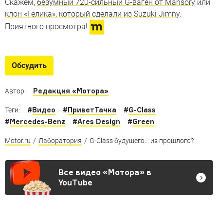
Скажем,
безумный 720-сильный G-ваген от Mansory
или
клон «Гелика», который сделали из Suzuki Jimny
.
Приятного просмотра!
Обсудить
Редакция «Мотора»
Автор:
#
Видео
#
ПриветТачка
#
G-Class
Теги:
#
Mercedes-Benz
#
Ares Design
#
Green
Motor.ru
/
Лаборатория
/
G-Class будущего... из прошлого?
Все видео «Мотора» в
YouTube