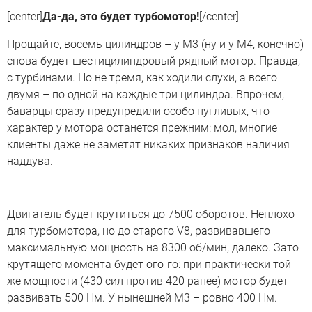
[center]
Да-да, это будет турбомотор!
[/center]
Прощайте, восемь цилиндров – у M3 (ну и у M4, конечно)
снова будет шестицилиндровый рядный мотор. Правда,
с турбинами. Но не тремя, как ходили слухи, а всего
двумя – по одной на каждые три цилиндра. Впрочем,
баварцы сразу предупредили особо пугливых, что
характер у мотора останется прежним: мол, многие
клиенты даже не заметят никаких признаков наличия
наддува.
Двигатель будет крутиться до 7500 оборотов. Неплохо
для турбомотора, но до старого V8, развивавшего
максимальную мощность на 8300 об/мин, далеко. Зато
крутящего момента будет ого-го: при практически той
же мощности (430 сил против 420 ранее) мотор будет
развивать 500 Нм. У нынешней M3 – ровно 400 Нм.