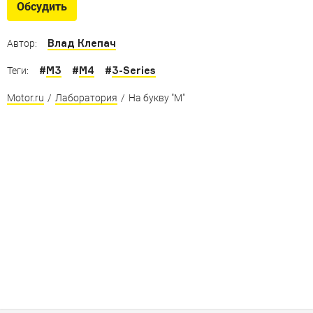
Обсудить
Влад Клепач
Автор:
#
M3
#
M4
#
3-Series
Теги:
Motor.ru
/
Лаборатория
/
На букву "М"