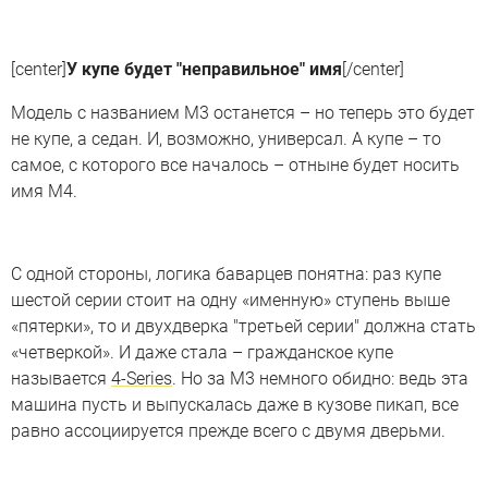
[center]
У купе будет "неправильное" имя
[/center]
Модель с названием M3 останется – но теперь это будет
не купе, а седан. И, возможно, универсал. А купе – то
самое, с которого все началось – отныне будет носить
имя M4.
С одной стороны, логика баварцев понятна: раз купе
шестой серии стоит на одну «именную» ступень выше
«пятерки», то и двухдверка "третьей серии" должна стать
«четверкой». И даже стала – гражданское купе
называется
4-Series
. Но за M3 немного обидно: ведь эта
машина пусть и выпускалась даже в кузове пикап, все
равно ассоциируется прежде всего с двумя дверьми.