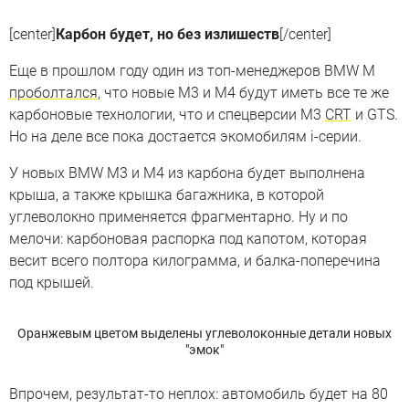
[center]
Карбон будет, но без излишеств
[/center]
Еще в прошлом году один из топ-менеджеров BMW M
проболтался
, что новые M3 и M4 будут иметь все те же
карбоновые технологии, что и спецверсии M3
CRT
и GTS.
Но на деле все пока достается экомобилям i-серии.
У новых BMW M3 и M4 из карбона будет выполнена
крыша, а также крышка багажника, в которой
углеволокно применяется фрагментарно. Ну и по
мелочи: карбоновая распорка под капотом, которая
весит всего полтора килограмма, и балка-поперечина
под крышей.
Оранжевым цветом выделены углеволоконные детали новых
"эмок"
Впрочем, результат-то неплох: автомобиль будет на 80