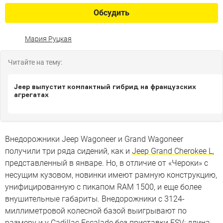
Обсудить
Мария Руцкая
Читайте на тему:
Jeep выпустит компактный гибрид на французских
агрегатах
Внедорожники Jeep Wagoneer и Grand Wagoneer
получили три ряда сидений, как и
Jeep Grand Cherokee L
,
представленный в январе. Но, в отличие от «Чероки» с
несущим кузовом, новинки имеют рамную конструкцию,
унифицированную с пикапом RAM 1500, и еще более
внушительные габариты. Внедорожники с 3124-
миллиметровой колесной базой выигрывают по
размеру и у Cadillac Escalade без приставки ESV: длина