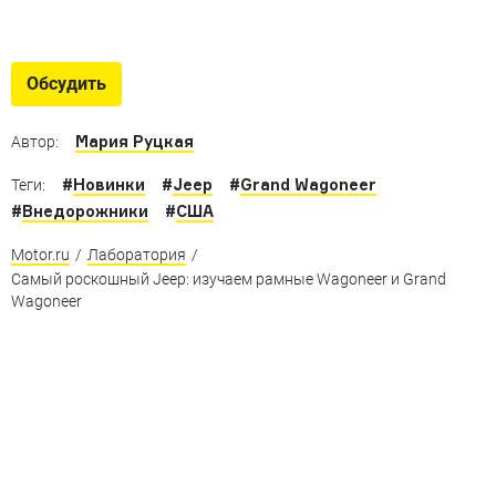
Неизвестные «Джипы»
Необычные, редкие и практически неизвестные
Обсудить
машины марки Jeep
Мария Руцкая
Автор:
#
Новинки
#
Jeep
#
Grand Wagoneer
Теги:
#
Внедорожники
#
США
Motor.ru
/
Лаборатория
/
Самый роскошный Jeep: изучаем рамные Wagoneer и Grand
Wagoneer