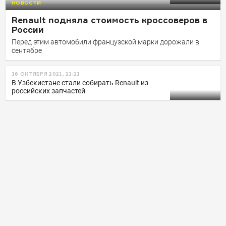
НОВОСТИ
Московский завод французской марки находился в
Renault подняла стоимость кроссоверов в
простое с 28 февраля
России
Перед этим автомобили французской марки дорожали в
сентябре
16 ОКТЯБРЯ 2021, 21:21
В Узбекистане стали собирать Renault из
российских запчастей