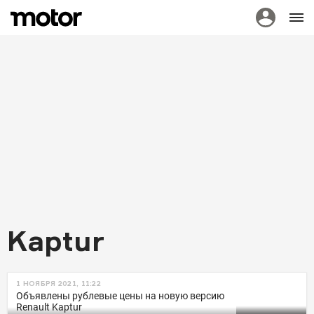
Kaptur
НОВОСТИ
1 НОЯБРЯ 2021, 11:22
Renault возобновил сборку
Объявлены рублевые цены на новую версию
Renault Kaptur
кроссоверов в России