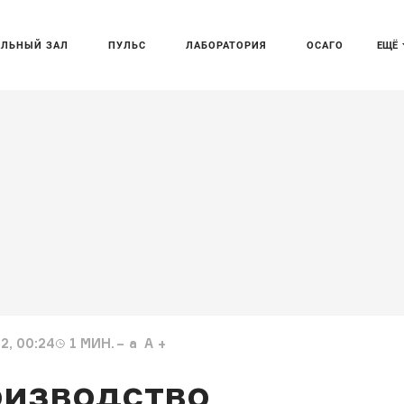
АЛЬНЫЙ ЗАЛ
ПУЛЬС
ЛАБОРАТОРИЯ
ОСАГО
ЕЩЁ
2, 00:24
1
МИН.
a
A
оизводство