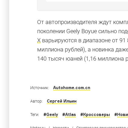
От автопроизводителя ждут компле
поколении Geely Boyue сильно по
Самые круты
X
варьируются в диапазоне от 91 8
миллиона рублей), а новинка даж
140 тысяч юаней (1,16 миллиона р
Роскошные кроссоверы, лимузины и суперк
Autohome.com.cn
Источник:
Сергей Ильин
Автор:
#
Geely
#
Atlas
#
Кроссоверы
#
Нови
Теги:
Motor.ru
/
Новости
/
Стартовало производство н