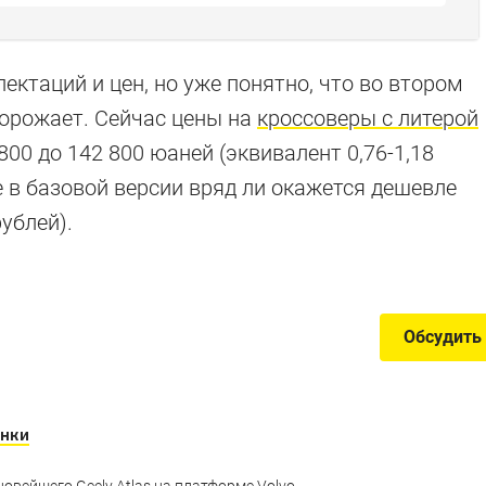
ктаций и цен, но уже понятно, что во втором
дорожает. Сейчас цены на
кроссоверы с литерой
е «китайцы»
00 до 142 800 юаней (эквивалент 0,76-1,18
е в базовой версии вряд ли окажется дешевле
ублей).
ары из Поднебесной
Обсудить
нки
овейшего Geely Atlas на платформе Volvo