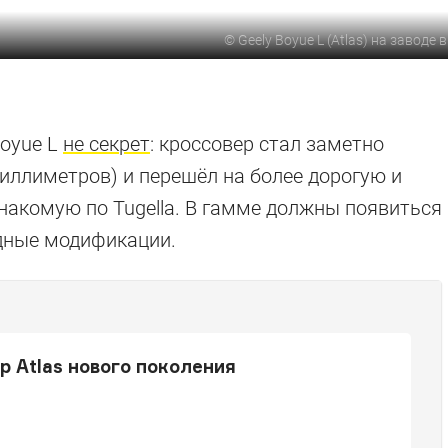
©
Geely Boyue L (Atlas) на заводе 
Boyue L
не секрет
: кроссовер стал заметно
иллиметров) и перешёл на более дорогую и
накомую по Tugella. В гамме должны появиться
идные модификации.
р Atlas нового поколения