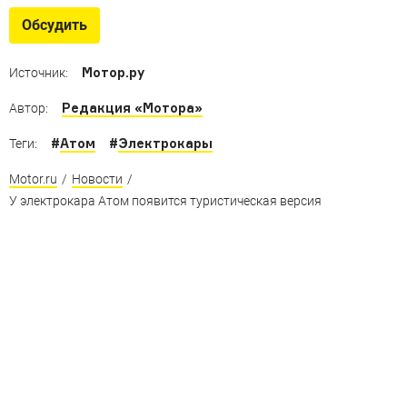
«Атома»
Обсудить
Российский стартап рассказал об особенностях
интерьера электрокара Атом: первые фотографии
Мотор.ру
Источник:
Редакция «Мотора»
Автор:
#
Атом
#
Электрокары
Теги:
Motor.ru
/
Новости
/
У электрокара Атом появится туристическая версия