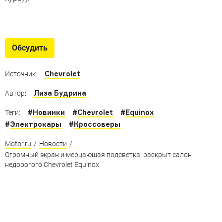
Chevrolet Trailblazer и
конкуренты
Обсудить
Присматриваемся к конкурентам нового американо-
китайского вседорожника
Chevrolet
Источник:
Лиза Будрина
Автор:
#
Новинки
#
Chevrolet
#
Equinox
Теги:
#
Электрокары
#
Кроссоверы
Motor.ru
/
Новости
/
Огромный экран и мерцающая подсветка: раскрыт салон
недорогого Chevrolet Equinox