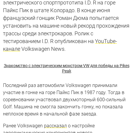
электрического спортпрототипа I.D. R на горе
Пайкс Пик в штате Колорадо. В конце июня
французский гонщик Роман Дюма попытается
установить на машине новый рекорд прохождения
трассы среди электрокаров. Ролик с
тестированием I.D. R опубликован на
YouTube-
канале
Volkswagen News.
Знакомство с электрическим монстром VW для победы на Pikes
Peak
Последний раз автомобили Volkswagen принимали
участие в гонке на горе Пайкс Пик в 1987 году. Тогда в
соревновании участвовал двухмоторный 600-сильный
Golf. Машина не смогла закончить гонку, но показала
неплохое время в начальной фазе заезда.
Ранее Volkswagen
рассказал
о настройке
аэродинамические компонентов нового