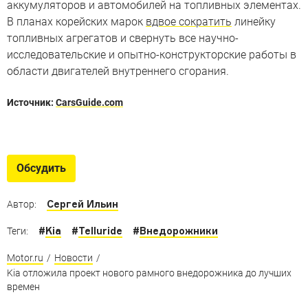
аккумуляторов и автомобилей на топливных элементах.
В планах корейских марок
вдвое сократить
линейку
топливных агрегатов и свернуть все научно-
исследовательские и опытно-конструкторские работы в
области двигателей внутреннего сгорания.
Источник:
CarsGuide.com
10 внедорожников, которые
заткнут за пояс суперкары
Обсудить
1000-сильный броневик Rezvani, Qashqai с
«максималкой» в 382 км/ч и другие вседорожники, с
Сергей Ильин
Автор:
которыми лучше ничем не меряться
#
Kia
#
Telluride
#
Внедорожники
Теги:
Motor.ru
/
Новости
/
Kia отложила проект нового рамного внедорожника до лучших
времен