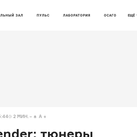
АЛЬНЫЙ ЗАЛ
ПУЛЬС
ЛАБОРАТОРИЯ
ОСАГО
ЕЩЁ
5:44
2
МИН.
a
A
ender: тюнеры