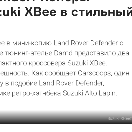
uki XBee в стильны
e в мини-копию Land Rover Defender с
е тюнинг-ателье Damd представило два
актного кроссовера Suzuki XBee,
шность. Как сообщает Carscoops, один
 в подобие Land Rover Defender,
ке ретро-хэтчбека Suzuki Alto Lapin.
Suzuki XBee