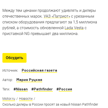
Между тем ценами продолжают удивлять и дилеры
отечественных марок.
УАЗ «Патриот»
с урезанным
списком оборудования предлагают за 1,5 миллиона
рублей, а стоимость обновленной
Lada Vesta
с
приставкой NG превышает два миллиона.
Nissan Pathfinder и его
конкуренты
Обсудить
Семь кроссоверов из Европы, Японии, Кореи и США
готовы встретить большой Nissan
Российская газета
Источник:
Мария Руцкая
Автор:
#
Nissan
#
Pathfinder
#
Россия
Теги:
Motor.ru
/
Новости
/
Сколько дилеры в России просят за новый Nissan Pathfinder