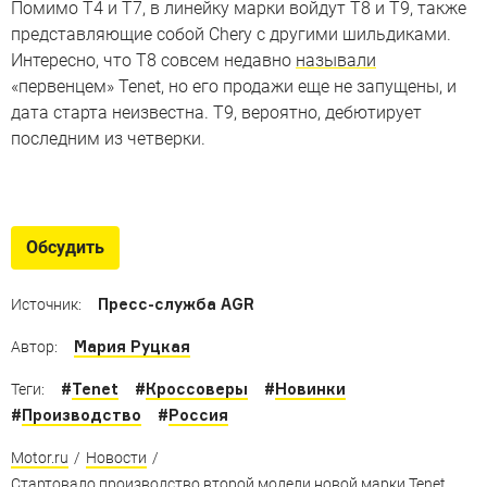
Помимо T4 и T7, в линейку марки войдут T8 и T9, также
представляющие собой Chery с другими шильдиками.
Интересно, что T8 совсем недавно
называли
«первенцем» Tenet, но его продажи еще не запущены, и
дата старта неизвестна. T9, вероятно, дебютирует
последним из четверки.
Очень доступные кроссоверы
Доступные модели для разных стран (но не для
Обсудить
России)
Пресс-служба AGR
Источник:
Мария Руцкая
Автор:
#
Tenet
#
Кроссоверы
#
Новинки
Теги:
#
Производство
#
Россия
Motor.ru
/
Новости
/
Стартовало производство второй модели новой марки Tenet