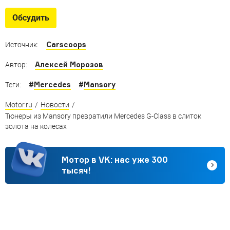
Обсудить
Carscoops
Источник:
Алексей Морозов
Автор:
#
Mercedes
#
Mansory
Теги:
Motor.ru
/
Новости
/
Тюнеры из Mansory превратили Mercedes G-Class в слиток
золота на колесах
Мотор в VK: нас уже 300
тысяч!