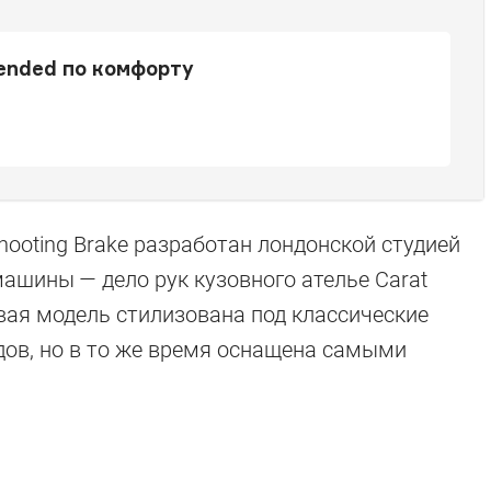
tended по комфорту
 Shooting Brake разработан лондонской студией
а машины — дело рук кузовного ателье Carat
овая модель стилизована под классические
дов, но в то же время оснащена самыми