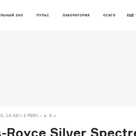
АЛЬНЫЙ ЗАЛ
ПУЛЬС
ЛАБОРАТОРИЯ
ОСАГО
ЕЩЁ
0, 14:48
2
МИН.
a
A
-Royce Silver Spectr