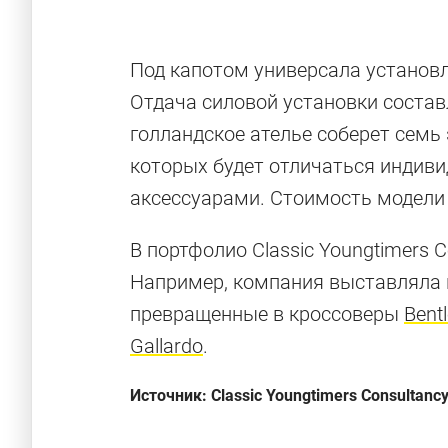
Под капотом универсала установл
Отдача силовой установки состав
голландское ателье соберет сем
которых будет отличаться индив
аксессуарами. Стоимость модели 
В портфолио Classic Youngtimers 
Например, компания выставляла 
превращенные в кроссоверы
Bentl
Новый Rolls-
Gallardo
.
Всё, что нужно знать о самой технологично
Источник: Classic Youngtimers Consultanc