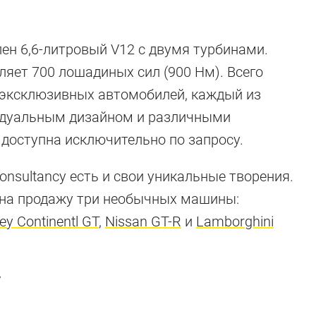
ен 6,6-литровый V12 с двумя турбинами.
ляет 700 лошадиных сил (900 Нм). Всего
ь эксклюзивных автомобилей, каждый из
идуальным дизайном и различными
доступна исключительно по запросу.
Consultancy есть и свои уникальные творения.
на продажу три необычных машины:
ey Continentl GT
,
Nissan GT-R
и
Lamborghini
Royce Ghost
й модели компании
y