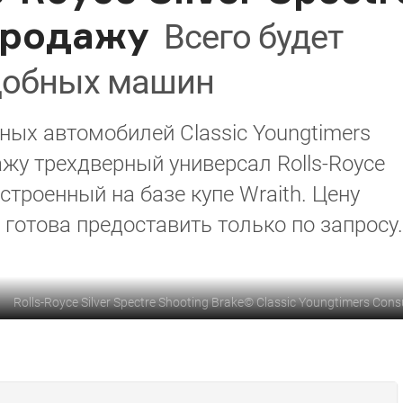
продажу
Всего будет
добных машин
ых автомобилей Classic Youngtimers
ажу трехдверный универсал Rolls-Royce
построенный на базе купе Wraith. Цену
отова предоставить только по запросу.
Rolls-Royce Silver Spectre Shooting Brake
©
Classic Youngtimers Cons