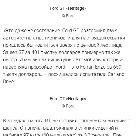
Ford GT «Heritage»
© Ford
«Это даже не состязание. Ford GT разгромил двух
авторитетных противников, и для настоящей схватки
пришлось бы подняться вверх по ценовой лестнице.
Saleen S7 за 401 тысячу долларов примерно так же
быстр. И мы знаем лишь один автомобиль, который
наверняка превзойдет Ford — это Ferrari Enzo за 659
тысяч долларов» — восхищались испытатели Car and
Driver.
Ford GT «Heritage»
© Ford
В заездах с места GT не оставил оппонентам ни единого
шанса. Он впечатывал экипаж в спинки сидений и
набирал 97 км/ч (60 миль в час) за 3,3 секунды. При