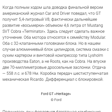
Когда полным ходом шла доводка финальной версии
американский журнал Car and Driver поведал, что GT
получит 5,4-литровый V8, фактически дальнейшее
развитие «восьмерки» объемом 4,6 литра от Mustang
SVT Cobra «Terminator». Здесь следует сделать важное
уточнение. Оба мотора относятся к семейству Modular.
Оба с 32-клапанными головками блока. Но в нашем
случае алюминиевый блок цилиндров, система смазки с
сухим картером и винтовой компрессор типа Lysholm
производства Eaton, а не Roots, как на Cobra. На впуске
две 70-миллиметровые дроссельные заслонки. Отдача
— 558 л.с. и 678 Нм. Коробка передач шестиступенчатая
механическая Ricardo. Дифференциал с блокировкой.
Ford GT «Heritage»
© Ford
Получилась ли у фордовцев блестящая комбинация