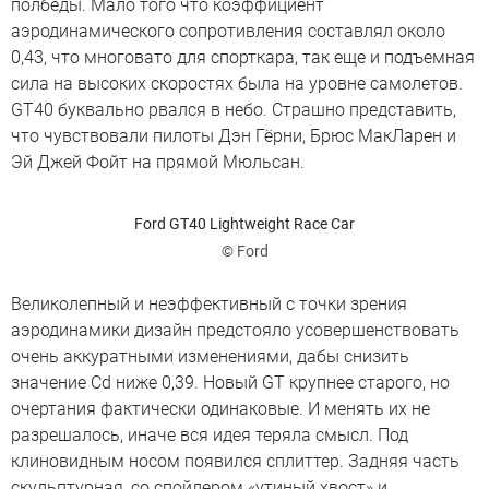
полбеды. Мало того что коэффициент
аэродинамического сопротивления составлял около
0,43, что многовато для спорткара, так еще и подъемная
сила на высоких скоростях была на уровне самолетов.
GT40 буквально рвался в небо. Страшно представить,
что чувствовали пилоты Дэн Гёрни, Брюс МакЛарен и
Эй Джей Фойт на прямой Мюльсан.
Ford GT40 Lightweight Race Car
© Ford
Великолепный и неэффективный с точки зрения
аэродинамики дизайн предстояло усовершенствовать
очень аккуратными изменениями, дабы снизить
значение Cd ниже 0,39. Новый GT крупнее старого, но
очертания фактически одинаковые. И менять их не
разрешалось, иначе вся идея теряла смысл. Под
клиновидным носом появился сплиттер. Задняя часть
скульптурная, со спойлером «утиный хвост» и