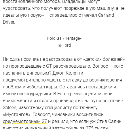
восстановленного мотора. Владельцы могут
чувствовать, что получают поврежденную машину, а не
идеальную новую» — справедливо отмечал Car and
Driver.
Ford GT «Heritage»
© Ford
Ни одна новинка не застрахована от «детских болезней»,
но произошедшее с GT разочаровывало. Вопрос — кого
назначить виновным? Джон Колетти
предусмотрительно ушел в отставку до возникновения
проблем и избежал кары. Оставались поставщики и
именитые подрядчики. В Ford трезво оценили свои
возможности и отдали производство на аутсорс ателье
Saleen, известному специалисту по тюнингу
«Мустангов». Говорят, чиновники восхитились
среднемоторным S7
и решили, что если уж Стив Салин
выпустил уникальный автомобиль за 375 тысяч