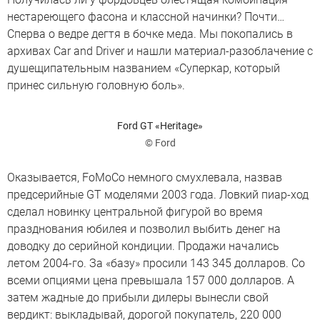
нестареющего фасона и классной начинки? Почти…
Сперва о ведре дегтя в бочке меда. Мы покопались в
архивах Car and Driver и нашли материал-разоблачение с
душещипательным названием «Суперкар, который
принес сильную головную боль».
Ford GT «Heritage»
© Ford
Оказывается, FoMoCo немного смухлевала, назвав
предсерийные GT моделями 2003 года. Ловкий пиар-ход
сделал новинку центральной фигурой во время
празднования юбилея и позволил выбить денег на
доводку до серийной кондиции. Продажи начались
летом 2004-го. За «базу» просили 143 345 долларов. Со
всеми опциями цена превышала 157 000 долларов. А
затем жадные до прибыли дилеры вынесли свой
вердикт: выкладывай, дорогой покупатель, 220 000