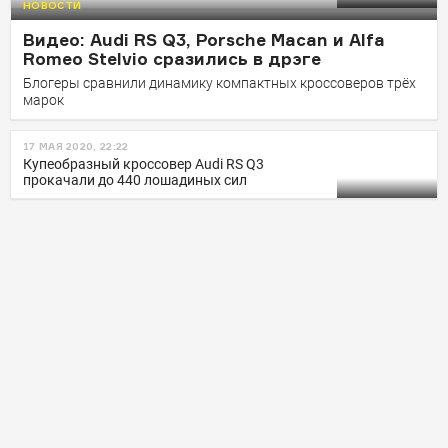
НОВОСТИ
Кроссовер серии 10 Years Edition выпустят
Видео: Audi RS Q3, Porsche Macan и Alfa
ограниченным тиражом
Romeo Stelvio сразились в дрэге
Блогеры сравнили динамику компактных кроссоверов трёх
марок
17 МАЯ 2020, 22:22
Купеобразный кроссовер Audi RS Q3
прокачали до 440 лошадиных сил