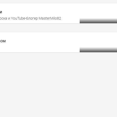
и
ска и YouTube-блогер MasterMilo82
вом