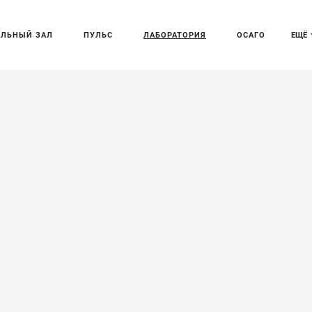
АЛЬНЫЙ ЗАЛ
ПУЛЬС
ЛАБОРАТОРИЯ
ОСАГО
ЕЩЁ
т хэтчбек V40
м кроссовером
 трех лет