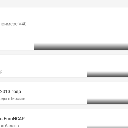
примере V40
ор
 2013 года
моды в Москве
ов EuroNCAP
тво баллов