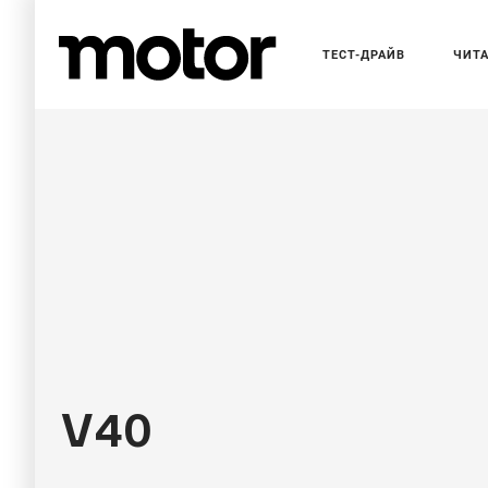
ТЕСТ-ДРАЙВ
ЧИТ
НОВОСТИ
Volvo замени
купеобразны
V40
Преемник модели выйдет на рынок в течение