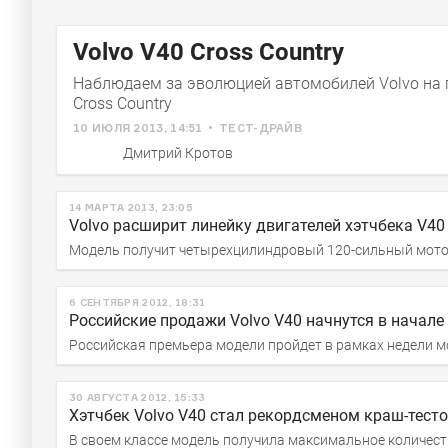
Volvo V40 Cross Country
Наблюдаем за эволюцией автомобилей Volvo на 
Cross Country
10 ИЮЛЯ 2013, 14:51
ТЕСТ-ДРАЙВ
Дмитрий Кротов
14 МАРТА 2013, 23:05
Volvo расширит линейку двигателей хэтчбека V40
Модель получит четырехцилиндровый 120-сильный мот
6 СЕНТЯБРЯ 2012, 18:31
Российские продажи Volvo V40 начнутся в начале
Российская премьера модели пройдет в рамках недели 
30 АВГУСТА 2012, 15:33
Хэтчбек Volvo V40 стал рекордсменом краш-тест
В своем классе модель получила максимальное количес