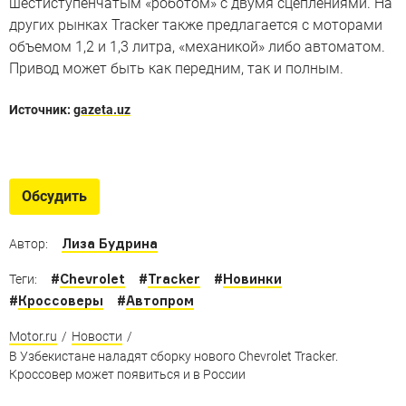
шестиступенчатым «роботом» с двумя сцеплениями. На
других рынках Tracker также предлагается с моторами
объемом 1,2 и 1,3 литра, «механикой» либо автоматом.
Привод может быть как передним, так и полным.
Источник:
gazeta.uz
Кроссоверы 2019 года
Вспоминаем главные новинки прошлого года
Обсудить
Лиза Будрина
Автор:
#
Chevrolet
#
Tracker
#
Новинки
Теги:
#
Кроссоверы
#
Автопром
Motor.ru
/
Новости
/
В Узбекистане наладят сборку нового Chevrolet Tracker.
Кроссовер может появиться и в России